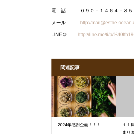
電 話 ０９０－１４６４－８５
メール
http://mail@esthe-ocean
LINE＠
http://line.me/ti/p/%40lfh1
関連記事
2024年感謝企画！！！
１１
まり