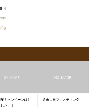
６４
.com
961g
周年キャンペーンはじ
週末１日ファスティング
ました！！