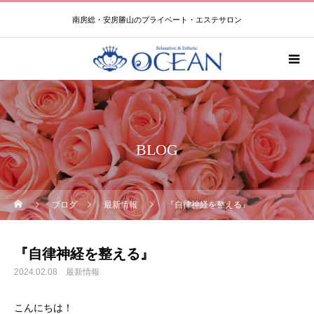
南房総・安房勝山のプライベート・エステサロン
BLOG
ブログ
最新情報
『自律神経を整える』
『自律神経を整える』
2024.02.08
最新情報
こんにちは！