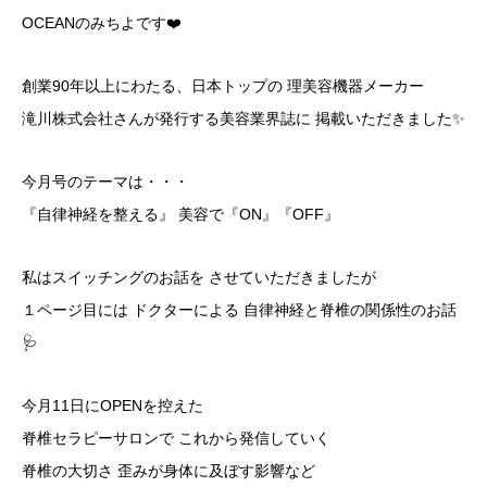
OCEANのみちよです❤️
創業90年以上にわたる、日本トップの 理美容機器メーカー
滝川株式会社さんが発行する美容業界誌に 掲載いただきました✨
今月号のテーマは・・・
『自律神経を整える』 美容で『ON』『OFF』
私はスイッチングのお話を させていただきましたが
１ページ目には ドクターによる 自律神経と脊椎の関係性のお話
🩺
今月11日にOPENを控えた
脊椎セラピーサロンで これから発信していく
脊椎の大切さ 歪みが身体に及ぼす影響など