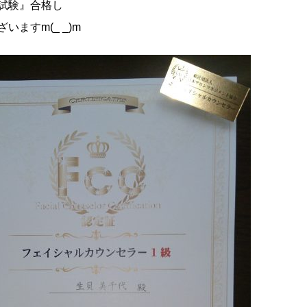
試験』合格し
ますm(_ _)m