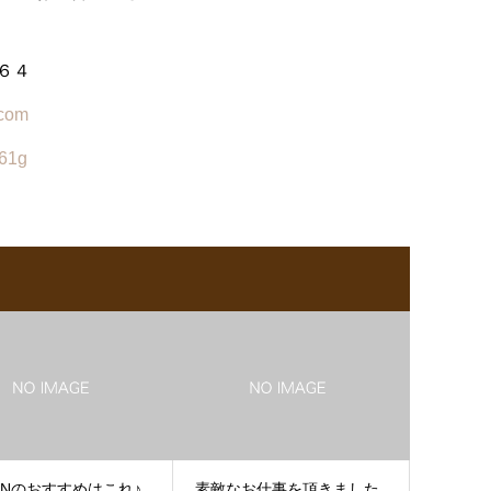
６４
.com
961g
ANのおすすめはこれ♪
素敵なお仕事を頂きました