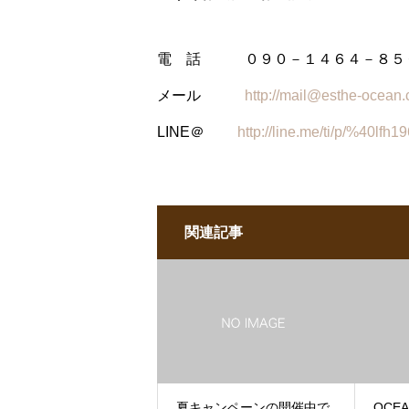
電 話 ０９０－１４６４－８５
メール
http://mail@esthe-ocean
LINE＠
http://line.me/ti/p/%40lfh1
関連記事
夏キャンペーンの開催中で
OCE