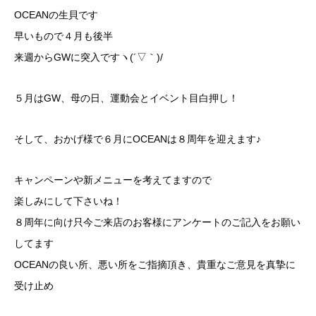
OCEANの生貝です
早いもので４月も後半
来週からGWに突入ですヽ(´▽｀)/
５月はGW、母の日、運動会とイベント目白押し！
そして、おかげ様で６月にOCEANは８周年を迎えます♪
キャンペーンや新メニューを考えてますので
楽しみにして下さいね！
８周年に向け只今ご来店のお客様にアンケートのご記入をお願い
してます
OCEANの良い所、悪い所をご指摘頂き、貴重なご意見を真摯に
受け止め