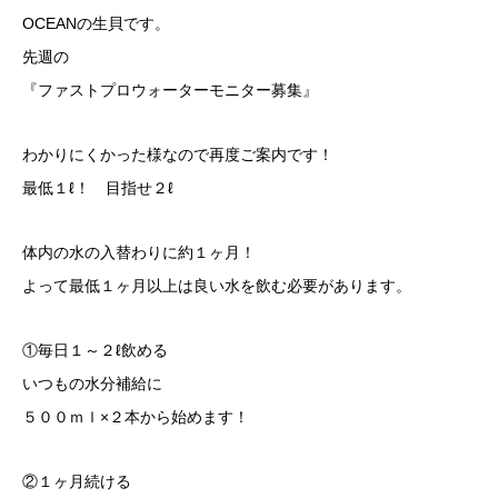
OCEANの生貝です。
先週の
『ファストプロウォーターモニター募集』
わかりにくかった様なので再度ご案内です！
最低１ℓ！ 目指せ２ℓ
体内の水の入替わりに約１ヶ月！
よって最低１ヶ月以上は良い水を飲む必要があります。
①毎日１～２ℓ飲める
いつもの水分補給に
５００ｍｌ×２本から始めます！
②１ヶ月続ける