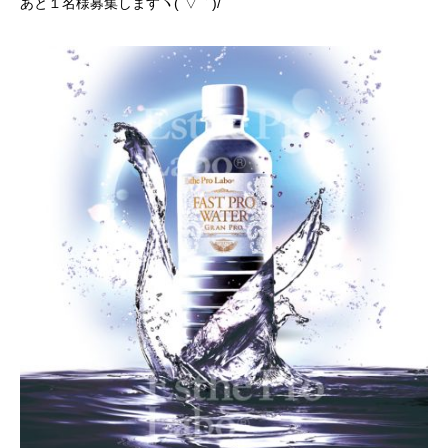
あと１名様募集しますヽ(´▽｀)/