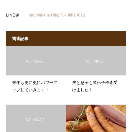
LINE＠
http://line.me/ti/p/%40lfh1961g
関連記事
来年も更に更にパワーア
夫と息子も遺伝子検査受
ップしていきます！
けました！