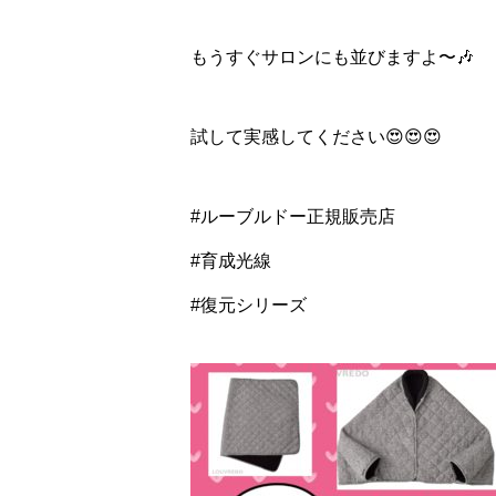
もうすぐサロンにも並びますよ〜🎶
試して実感してください😍😍😍
#ルーブルドー正規販売店
#育成光線
#復元シリーズ