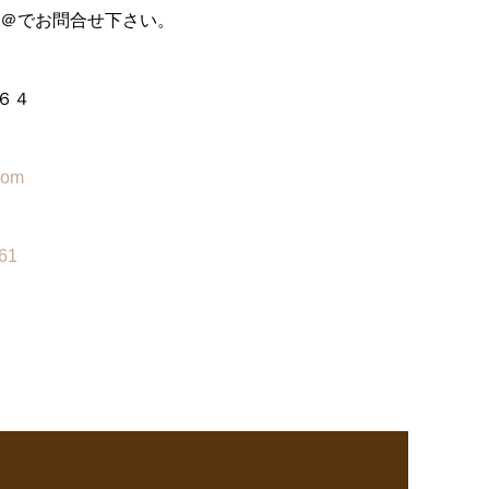
E＠でお問合せ下さい。
６４
com
961