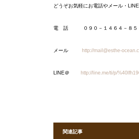
どうぞお気軽にお電話やメール・LIN
電 話 ０９０－１４６４－８５
メール
http://mail@esthe-ocean.
LINE＠
http://line.me/ti/p/%40lfh1
関連記事