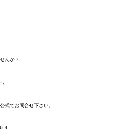
ませんか？
。
す♪
E公式でお問合せ下さい。
６４