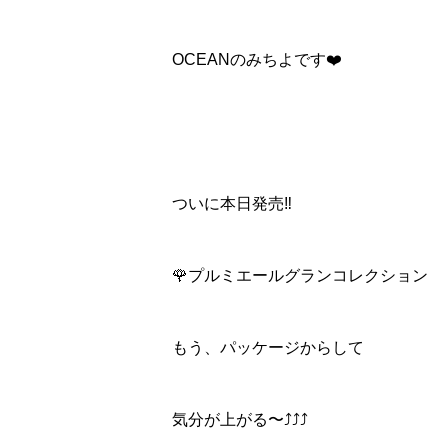
OCEANのみちよです❤️
ついに本日発売‼️
🌹プルミエールグランコレクション
もう、パッケージからして
気分が上がる〜⤴⤴⤴